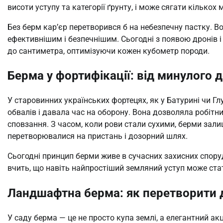
висоти уступу та категорії ґрунту, і може сягати кількох 
Без берм кар’єр перетворився б на небезпечну пастку. 
ефективнішим і безпечнішим. Сьогодні з появою дронів
до сантиметра, оптимізуючи кожен кубометр породи.
Берма у фортифікації: від минулого д
У старовинних українських фортецях, як у Батурині чи Гл
обвалів і давала час на оборону. Вона дозволяла робітн
сповзання. З часом, коли рови стали сухими, берми зали
перетворювалися на пристань і дозорний шлях.
Сьогодні принцип берми живе в сучасних захисних споруд
вчить, що навіть найпростіший земляний уступ може стат
Ландшафтна берма: як перетворити 
У саду берма — це не просто купа землі, а елегантний ак