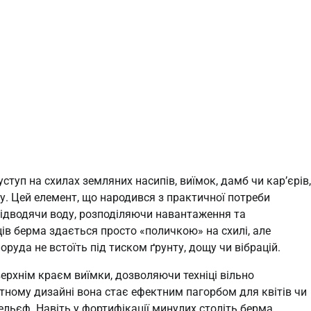
туп на схилах земляних насипів, виїмок, дамб чи кар’єрів,
у. Цей елемент, що народився з практичної потреби
, відводячи воду, розподіляючи навантаження та
ців берма здається просто «поличкою» на схилі, але
оруда не встоїть під тиском ґрунту, дощу чи вібрацій.
ерхнім краєм виїмки, дозволяючи техніці вільно
ному дизайні вона стає ефектним пагорбом для квітів чи
ельєф. Навіть у фортифікації минулих століть берма