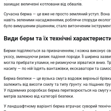
захищає величезні котловани від обвалів.
Сучасна берма — це вже не просто земляний уступ. Вона
навіть зеленими насадженнями, роблячи споруди екологі
було вимушеним рішенням, стало витонченим інструмен
Види берм та їх технічні характерист
Берми поділяються за призначенням, і кожна виконує св
укосу, зменшуючи ризик падіння породи. Її ширина зазви
могла прибрати уламки, не ризикуючи зірватися вниз. Т
насипу — по ній їздять вантажівки, екскаватори та сам
Берма безпеки — це вузька смуга вздовж верхньої брівки 
залежить від висоти схилу та типу ґрунту: на піщаних ґ
У підземних розробках берма перетворюється на смугу на
метрів залежно від категорії безпеки.
У ландшафтному варіанті берма втрачає суворий техніч