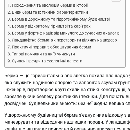
Походження та еволюція берми в історії
Види берм та їх технічні характеристики
Берма в дорожному та гідротехнічному будівництві
Берма у відкритому гірництві та кар’єрах
Берма у фортифікації: від минулого до сучасних аналогів
Ландшафтна берма: як перетворити ділянку на шедевр
Практичні поради з облаштування берми
Типові помилки та як їх уникнути
Сучасні тренди та екологічні аспекти
Берма — це горизонтальна або злегка похила площадка-ус
яка служить надійною опорою та запобігає зсувам ґрунт
інженерів, перетворює круті схили на стійкі конструкції
забезпечуючи безпеку робітників і техніки. Для початків
досвідчені будівельники знають: без неї жодна велика сп
У дорожньому будівництві берма з’єднує низ відкошу з в
маневрувати та відводячи надлишки породи. У ландшафт
кущів, що виглядає природно й органічно вписується в р