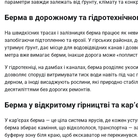
параметри завжди залежать від ґрунту, клімату та конк
Берма в дорожному та гідротехнічно
На швидкісних трасах і залізницях берма працює як нев
запобігаючи підтопленню та ерозії. У гірських районах, 
утримує ґрунт, дає місце для водовідвідних канав і дозв
метра вже вимагає берми, інакше дорога може «поплисти
У гідротехніці, на дамбах і каналах, берма розділяє уко
дозволяє споруді витримувати тиск води навіть під час 
дерном, а іноді висаджують рослини, які природно стабі
десятиліттями без дорогих ремонтів.
Берма у відкритому гірництві та кар’
У кар’єрах берма — це ціла система ярусів, де кожен у
берма збирає каміння, що відкололося, транспортна — з
буферну зону біля краю, щоб екскаватор не перекинувся