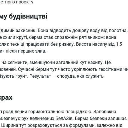
ретного проєкту.
му будівництві
идимий захисник. Вона відводить дощову воду від полотна,
де схили круті, берма стає справжнім рятівником: вона
оляє техніці працювати без ризику. Висота насипу від 1,5
» після перших злив.
си на сегменти, зменшуючи загальний кут нахилу. Це
повеней. Сучасні берми тут часто укріплюють геосітками ч
лізують ґрунт. Результат — споруда, яка служить
єрах
ступ розділений горизонтальною площадкою. Запобіжна
абезпечує рух величезних БелАЗів. Берма безпеки залишає
. Ширина тут розраховується за формулами, залежно від