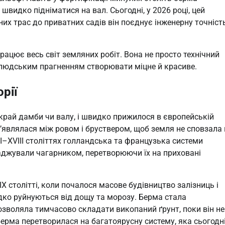
швидко підніматися на вал. Сьогодні, у 2026 році, цей
их трас до приватних садів він поєднує інженерну точніст
рацює весь світ земляних робіт. Вона не просто технічний
 людським прагненням створювати міцне й красиве.
рії
край дамби чи валу, і швидко прижилося в європейській
з’являлася між ровом і бруствером, щоб земля не сповзала 
VII–XVIII століттях голландська та французька системи
саджували чагарником, перетворюючи їх на приховані
X столітті, коли почалося масове будівництво залізниць і
видко руйнуються від дощу та морозу. Берма стала
озволяла тимчасово складати викопаний ґрунт, поки він не
, берма перетворилася на багатоярусну систему, яка сьогодн