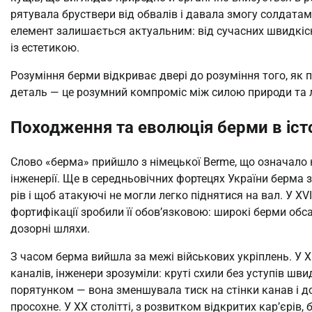
рятувала бруствери від обвалів і давала змогу солдатам 
елемент залишається актуальним: від сучасних швидкісн
із естетикою.
Розуміння берми відкриває двері до розуміння того, як п
деталь — це розумний компроміс між силою природи та
Походження та еволюція берми в істо
Слово «берма» прийшло з німецької Berme, що означало 
інженерії. Ще в середньовічних фортецях України берма 
рів і щоб атакуючі не могли легко піднятися на вал. У X
фортифікації зробили її обов’язковою: широкі берми об
дозорні шляхи.
З часом берма вийшла за межі військових укріплень. У XI
каналів, інженери зрозуміли: круті схили без уступів ш
порятунком — вона зменшувала тиск на стінки канав і д
просохне. У XX столітті, з розвитком відкритих кар’єрів