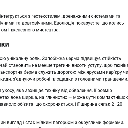
 інтегрується з геотекстилем, дренажними системами та
чними та довговічними. Еволюція показує: те, що колись
том інженерного мистецтва.
ики
ою унікальну роль. Запобіжна берма підвищує стійкість
чай становить не менше третини висоти уступу, щоб технік
ранспортна берма служить дорогою між ярусами кар’єру ч
оскиди, з’єднуючи робочі площадки з головними траншеями
укосу, яка захищає техніку від обвалення. Її розмір
рунтах вона ширша, на глинистих — може бути компактнішою
вколо об’єкта, що охороняється, і її ширина сягає 2–20
ний вигляд і стає м’яким пагорбом з округлими формами.