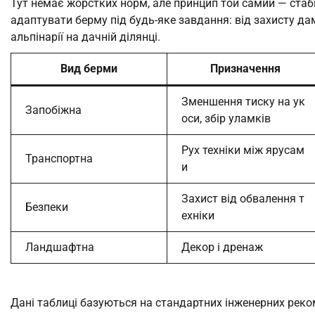
Тут немає жорстких норм, але принцип той самий — стабі
адаптувати берму під будь-яке завдання: від захисту д
альпінарії на дачній ділянці.
Вид берми
Призначення
Зменшення тиску на ук
Запобіжна
оси, збір уламків
Рух техніки між ярусам
Транспортна
и
Захист від обвалення т
Безпеки
ехніки
Ландшафтна
Декор і дренаж
Дані таблиці базуються на стандартних інженерних реком