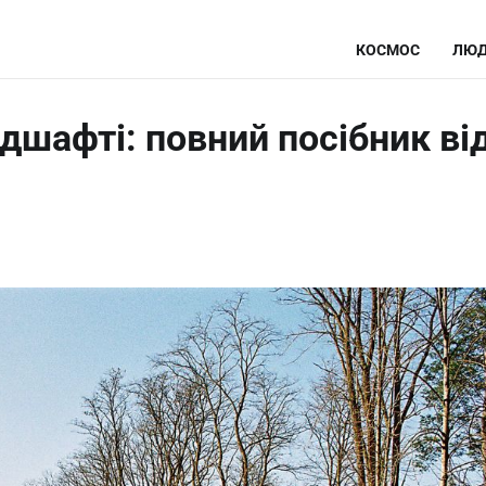
КОСМОС
ЛЮД
ндшафті: повний посібник ві