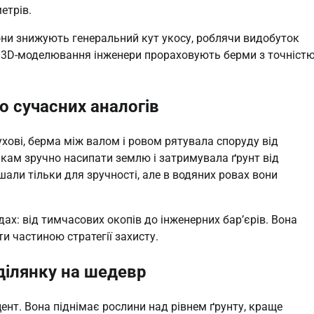
метрів.
Вони знижують генеральний кут укосу, роблячи видобуток
 і 3D-моделювання інженери прораховують берми з точніст
о сучасних аналогів
ухові, берма між валом і ровом рятувала споруду від
икам зручно насипати землю і затримувала ґрунт від
шали тільки для зручності, але в водяних ровах вони
ах: від тимчасових окопів до інженерних бар’єрів. Вона
и частиною стратегії захисту.
ділянку на шедевр
цент. Вона піднімає рослини над рівнем ґрунту, краще