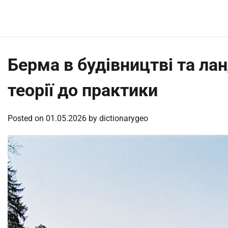
Skip
Saturday, August 8, 2026
to
content
Берма в будівництві та ла
теорії до практики
Posted on
01.05.2026
by
dictionarygeo