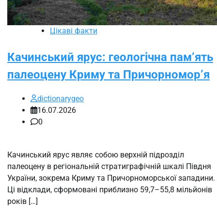
Цікаві факти
Качинський ярус: геологічна пам’ять
палеоцену Криму та Причорномор’я
dictionarygeo
16.07.2026
0
Качинський ярус являє собою верхній підрозділ
палеоцену в регіональній стратиграфічній шкалі Півдня
України, зокрема Криму та Причорноморської западини.
Ці відклади, сформовані приблизно 59,7–55,8 мільйонів
років […]