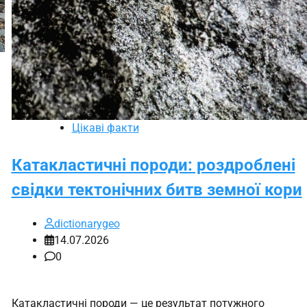
Цікаві факти
Катакластичні породи: роздроблені
свідки тектонічних битв земної кори
dictionarygeo
14.07.2026
0
Катакластичні породи — це результат потужного