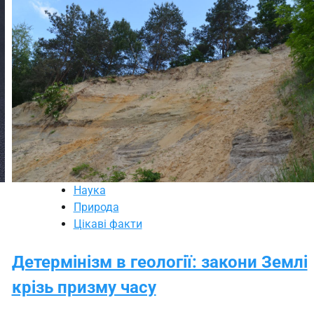
Наука
Природа
Цікаві факти
Детермінізм в геології: закони Землі
крізь призму часу