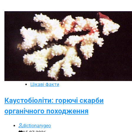
Цікаві факти
Каустобіоліти: горючі скарби
органічного походження
dictionarygeo