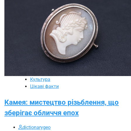
Культура
Цікаві факти
Камея: мистецтво різьблення, що
зберігає обличчя епох
dictionarygeo