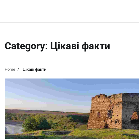
Skip
Saturday, August 8, 2026
to
content
Category:
Цікаві факти
Home
Цікаві факти