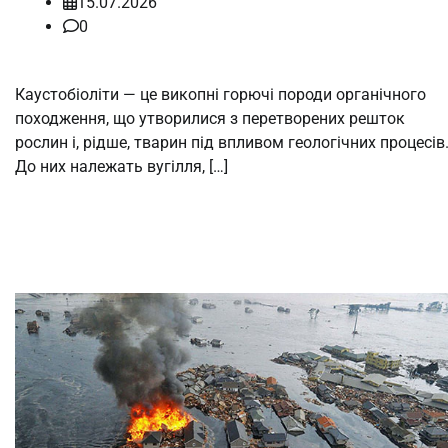
15.07.2026
0
Каустобіоліти — це викопні горючі породи органічного
походження, що утворилися з перетворених решток
рослин і, рідше, тварин під впливом геологічних процесів
До них належать вугілля, […]