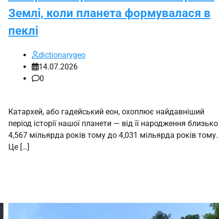
Землі, коли планета формувалася в
,
пеклі
dictionarygeo
14.07.2026
0
Катархей, або гадейський еон, охоплює найдавніший
період історії нашої планети — від її народження близько
4,567 мільярда років тому до 4,031 мільярда років тому.
Це […]