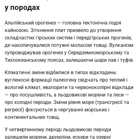
у породах
Альпійський орогенез — головна тектонічна подія
кайнозою. Зіткнення плит призвело до утворення
складчастих гірських систем і передгірських прогинів,
де накопичувалися потужні моласові товщі. Вулканізм
супроводжував орогенез у Середземноморському та
Тихоокеанському поясах, залишаючи шари лав і туфів.
Кліматичні зміни відбилися в типах відкладень:
вугленосні формації палеогену свідчать про теплий і
вологий клімат, евапорити та червоноколірні відклади
— про посушливість, а льодовикові морени та леси —
про холодні періоди. Зміни рівня моря (трансгресії та
регресії) фіксуються в чергуванні морських і
континентальних товщ.
У четвертинному періоді льодовикові періоди
залишили морени, друмліни, ескери та озерні