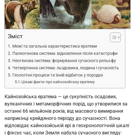
Зміст
Межі та загальна характеристика ератеми
Палеогенова система: відновлення після катастрофи
Неогенова система: формування сучасного рельєфу
Четвертинна система: льодовики, людина і сучасність
Геологічні процеси та їхній відбиток у породах
Цікаві факти про кайнозойську ератему
Кайнозойська ератема — це сукупність осадових,
вулканічних і метаморфічних порід, що утворилися за
останні 66 мільйонів років, від масового вимирання
наприкінці крейдяного періоду до сучасності. Вона
відповідає кайнозойській ері в геохронологічній шкалі
і фіксує час, коли Земля набула сучасного вигляду: