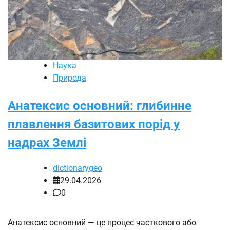
Наука
Природа
Анатексис основний: глибинне
плавлення базитових порід у
надрах Землі
dictionarygeo
29.04.2026
0
Анатексис основний — це процес часткового або