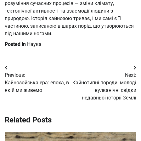
розуміння сучасних процесів — зміни клімату,
тектонічної активності та взаємодії людини з
природою. Історія кайнозою триває, і ми самі є її
частиною, записаною в шарах порід, що утворюються
під нашими ногами.
Posted in
Наука
Post
Previous:
Next:
navigation
Кайнозойська ера: епоха, в
Кайнотипні породи: молоді
якій ми живемо
вулканічні свідки
недавньої історії Землі
Related Posts