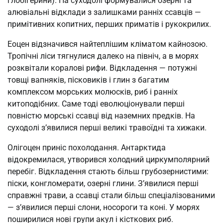
глобігерини). На суходолі формувалися озерні та
алювіальні відклади з залишками ранніх ссавців —
примітивних копитних, перших приматів і рукокрилих.
Еоцен відзначився найтеплішим кліматом кайнозою.
Тропічні ліси тягнулися далеко на північ, а в морях
розквітали коралові рифи. Відкладення — потужні
товщі вапняків, пісковиків і глин з багатим
комплексом морських молюсків, риб і ранніх
китоподібних. Саме тоді еволюціонували перші
повністю морські ссавці від наземних предків. На
суходолі з’явилися перші великі травоїдні та хижаки.
Олігоцен приніс похолодання. Антарктида
відокремилася, утворився холодний циркумполярний
перебіг. Відкладення стають більш грубозернистими:
піски, конгломерати, озерні глини. З’явилися перші
справжні трави, а ссавці стали більш спеціалізованими
— з’явилися перші слони, носороги та коні. У морях
поширилися нові групи акул і кісткових риб.