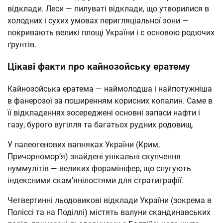
відклади. Леси — пилуваті відклади, що утворилися в
холодних і сухих умовах перигляціальної зони —
покривають великі площі України і є основою родючих
ґрунтів.
Цікаві факти про кайнозойську ератему
Кайнозойська ератема — наймолодша і найпотужніша
в фанерозої за поширенням корисних копалин. Саме в
її відкладеннях зосереджені основні запаси нафти і
газу, бурого вугілля та багатьох рудних родовищ.
У палеогенових вапняках України (Крим,
Причорномор’я) знайдені унікальні скупчення
нуммулітів — великих форамініфер, що слугують
індексними скам’янілостями для стратиграфії.
Четвертинні льодовикові відклади України (зокрема в
Поліссі та на Поділлі) містять валуни скандинавських