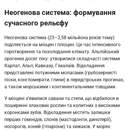
Неогенова система: формування
сучасного рельєфу
Неогенова система (23–2,58 мільйона років тому)
поділяється на міоцен і пліоцен. Це час інтенсивного
горотворення та похолодання клімату. Альпійський
орогенез досяг піку: утворилися складчасті системи
Карпат, Альп, Кавказу, Гімалаїв. Відкладення
представлені потужними моласами (грубозернисті
піски, конгломерати, глини) в передгірських прогинах,
а також морськими і континентальними товщами.
У міоцені з’явилися савани та степи, що відбилося в
поширенні злакових рослин та копитних з високими
коронками зубів. Відкладення містять залишки
перших гомінідів, слонів (мастодонти, динотерії),
носорогів, коней (гіпаріони) та хижаків. У морях