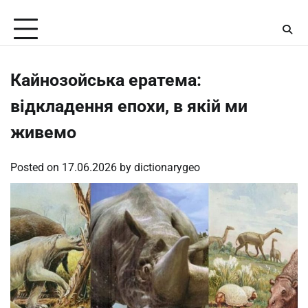
Skip
Monday, August 10, 2026
to
content
Кайнозойська ератема:
відкладення епохи, в якій ми
живемо
Posted on
17.06.2026
by
dictionarygeo