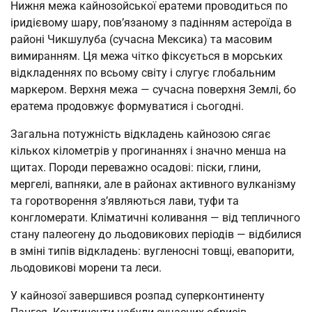
Нижня межа кайнозойської ератеми проводиться по
іридієвому шару, пов’язаному з падінням астероїда в
районі Чикшулуба (сучасна Мексика) та масовим
вимиранням. Ця межа чітко фіксується в морських
відкладеннях по всьому світу і слугує глобальним
маркером. Верхня межа — сучасна поверхня Землі, бо
ератема продовжує формуватися і сьогодні.
Загальна потужність відкладень кайнозою сягає
кількох кілометрів у прогинаннях і значно менша на
щитах. Породи переважно осадові: піски, глини,
мергелі, вапняки, але в районах активного вулканізму
та горотворення з’являються лави, туфи та
конгломерати. Кліматичні коливання — від тепличного
стану палеогену до льодовикових періодів — відбилися
в зміні типів відкладень: вугленосні товщі, евапорити,
льодовикові морени та леси.
У кайнозої завершився розпад суперконтиненту