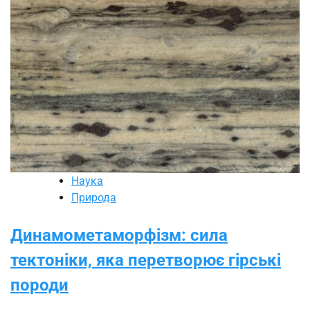
Наука
Природа
Динамометаморфізм: сила
тектоніки, яка перетворює гірські
породи