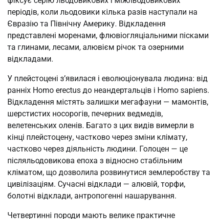
фіксує серію льодовикових і міжльодовикових
періодів, коли льодовики кілька разів наступали на
Євразію та Північну Америку. Відкладення
представлені моренами, флювіогляціальними пісками
та глинами, лесами, алювієм річок та озерними
відкладами.
У плейстоцені з’явилася і еволюціонувала людина: від
ранніх Homo erectus до неандертальців і Homo sapiens.
Відкладення містять залишки мегафауни — мамонтів,
шерстистих носорогів, печерних ведмедів,
велетенських оленів. Багато з цих видів вимерли в
кінці плейстоцену, частково через зміни клімату,
частково через діяльність людини. Голоцен — це
післяльодовикова епоха з відносно стабільним
кліматом, що дозволила розвинутися землеробству та
цивілізаціям. Сучасні відклади — алювій, торфи,
болотні відклади, антропогенні нашарування.
Четвертинні породи мають велике практичне