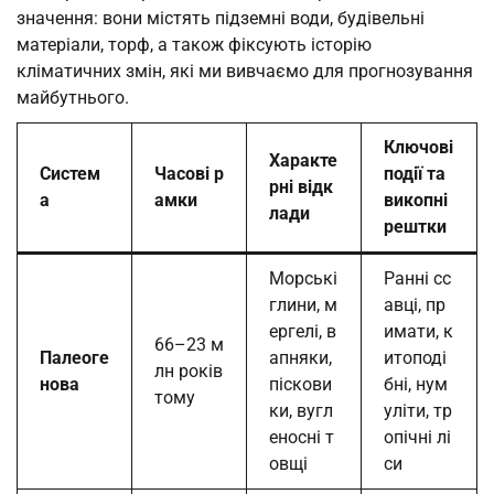
значення: вони містять підземні води, будівельні
матеріали, торф, а також фіксують історію
кліматичних змін, які ми вивчаємо для прогнозування
майбутнього.
Ключові
Характе
Систем
Часові р
події та
рні відк
а
амки
викопні
лади
рештки
Морські
Ранні сс
глини, м
авці, пр
ергелі, в
имати, к
66–23 м
Палеоге
апняки,
итоподі
лн років
нова
піскови
бні, нум
тому
ки, вугл
уліти, тр
еносні т
опічні лі
овщі
си