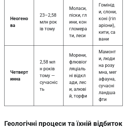
Гомінід
Моласи,
и, слони,
23–2,58
піски, гл
Неогено
коні (гіп
млн рок
ини, кон
ва
аріони),
ів тому
гломера
кити, са
ти, леси
вани
Мамонт
Морени,
и, люди
2,58 мл
флювіог
на розу
н років
ляціаль
Четверт
мна, мег
тому —
ні відкл
инна
афауна,
сучасніс
ади, лес
сучасні
ть
и, алюві
ландша
й, торфи
фти
Геологічні процеси та їхній відбиток