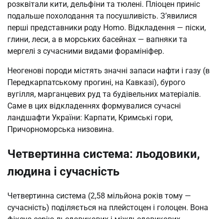
розквітали кити, дельфіни та тюлені. Пліоцен приніс
подальше похолодання та посушливість. З’явилися
перші представники роду Homo. Відкладення — піски,
глини, леси, а в морських басейнах — вапняки та
мергелі з сучасними видами форамініфер.
Неогенові породи містять значні запаси нафти і газу (в
Передкарпатському прогині, на Кавказі), бурого
вугілля, марганцевих руд та будівельних матеріалів.
Саме в цих відкладеннях формувалися сучасні
ландшафти України: Карпати, Кримські гори,
Причорноморська низовина.
Четвертинна система: льодовики,
людина і сучасність
Четвертинна система (2,58 мільйона років тому —
сучасність) поділяється на плейстоцен і голоцен. Вона