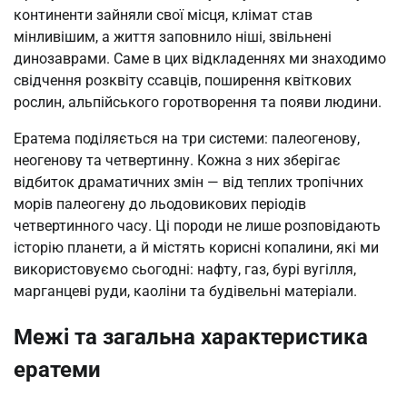
континенти зайняли свої місця, клімат став
мінливішим, а життя заповнило ніші, звільнені
динозаврами. Саме в цих відкладеннях ми знаходимо
свідчення розквіту ссавців, поширення квіткових
рослин, альпійського горотворення та появи людини.
Ератема поділяється на три системи: палеогенову,
неогенову та четвертинну. Кожна з них зберігає
відбиток драматичних змін — від теплих тропічних
морів палеогену до льодовикових періодів
четвертинного часу. Ці породи не лише розповідають
історію планети, а й містять корисні копалини, які ми
використовуємо сьогодні: нафту, газ, бурі вугілля,
марганцеві руди, каоліни та будівельні матеріали.
Межі та загальна характеристика
ератеми