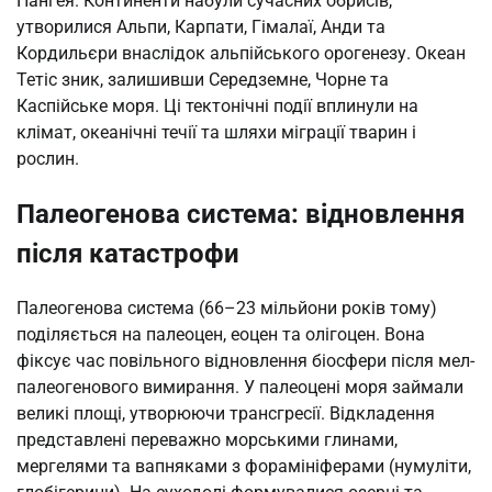
Пангея. Континенти набули сучасних обрисів,
утворилися Альпи, Карпати, Гімалаї, Анди та
Кордильєри внаслідок альпійського орогенезу. Океан
Тетіс зник, залишивши Середземне, Чорне та
Каспійське моря. Ці тектонічні події вплинули на
клімат, океанічні течії та шляхи міграції тварин і
рослин.
Палеогенова система: відновлення
після катастрофи
Палеогенова система (66–23 мільйони років тому)
поділяється на палеоцен, еоцен та олігоцен. Вона
фіксує час повільного відновлення біосфери після мел-
палеогенового вимирання. У палеоцені моря займали
великі площі, утворюючи трансгресії. Відкладення
представлені переважно морськими глинами,
мергелями та вапняками з форамініферами (нумуліти,