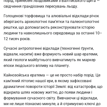
порід, принесені льодовиками з Балтійського щита —
свідчення грандіозних пересувань льоду.
Голоценові торфовища та алювіальні відклади річок
зберігають археологічні пам’ятки та палеонтологічні
рештки, що допомагають реконструювати історію
людини та навколишнього середовища за останні 10–
12 тисяч років.
Сучасні антропогенні відклади (техногенні ґрунти,
відвали, насипи) вже формують новий шар ератеми,
який геологи майбутнього вивчатимуть як маркер
епохи людського впливу на планету.
Кайнозойська ератема — це не просто набір порід. Це
кам’яний літопис нашої ери, в якому зафіксовані
драматичні повороти історії Землі: від катастрофи, що
відкрила шлях новому життю, до появи людини і
формування сучасного світу. Вивчаючи ці відклади,
ми не лише пізнаємо минуле, а й отримуємо ключі до